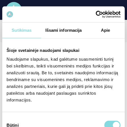
Sutikimas
Išsami informacija
2009 m.
Apie
Šioje svetainėje naudojami slapukai
Naudojame slapukus, kad galėtume suasmeninti turinį
bei skelbimus, teikti visuomeninės medijos funkcijas ir
analizuoti srautą. Be to, svetainės naudojimo informaciją
bendriname su visuomeninės medijos, reklamavimo ir
analizės partneriais, kurie gali ją pridėti prie kitos jūsų
pateiktos arba naudojant paslaugas surinktos
informacijos.
Sutikimo
Būtini
pasirinkimas