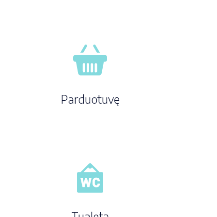
Parduotuvę
Tualetą