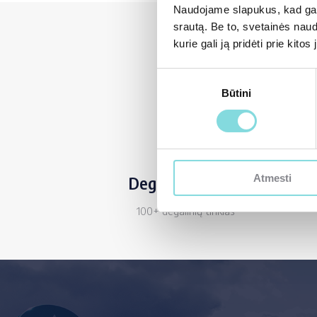
Naudojame slapukus, kad galė
srautą. Be to, svetainės nau
kurie gali ją pridėti prie kit
Sutikimo
Būtini
pasirinkimas
Atmesti
Degalinių tinklas
100+ degalinių tinklas