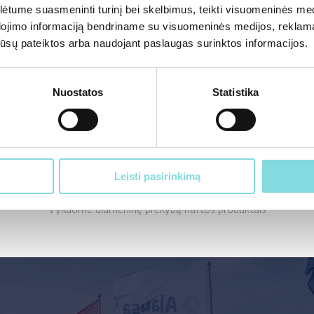
tume suasmeninti turinį bei skelbimus, teikti visuomeninės medij
dojimo informaciją bendriname su visuomeninės medijos, reklamav
os jūsų pateiktos arba naudojant paslaugas surinktos informacijos.
Apie mus
Nuostatos
Statistika
Leisti pasirinkimą
Didmeninė prekyba
Vykdome didmeninę prekybą naftos produktais