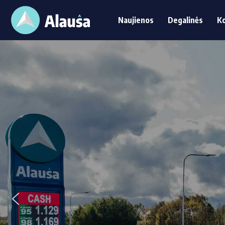
Naujienos
Degalinės
K
Naujienos
Degalinės
Ko