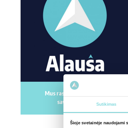
Mus rasite jau ir Alytaus
savivaldybėje!
Sutikimas
Šioje svetainėje naudojami 