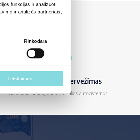
os funkcijas ir analizuoti
imo ir analizės partneriais,
Rinkodara
Leisti visus
Naftos produktų pervežimas
Gabenimui naudojamos specialios autocisternos