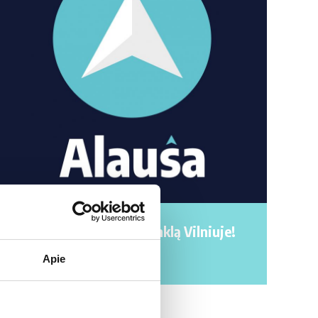
Plečiame degalinių tinklą Vilniuje!
Apie