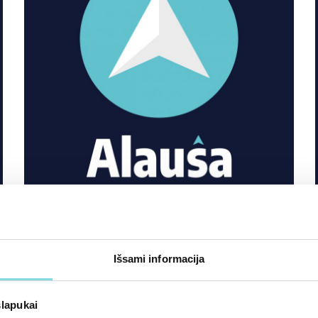
Atidaryta septintoji degalinė
Vilniuje!
Išsami informacija
slapukai