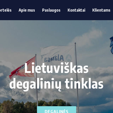
ortelės
Apie mus
Paslaugos
Kontaktai
Klientams
rtelės
Apie mus
Paslaugos
Kontaktai
Klientams
Lietuviškas
degalinių tinklas
DEGALINĖS