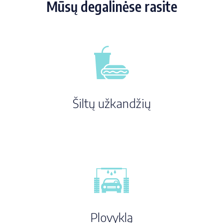
Mūsų degalinėse rasite
Šiltų užkandžių
Plovyklą