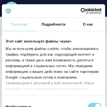
Согласие
Подробности
О нас
2009 m.
Этот сайт использует файлы «куки»
Мы используем файлы cookie, чтобы анализировать
трафик, подбирать для вас подходящий контент и
рекламу, а также дать вам возможность делиться
информацией в социальных сетях. Мы передаем
информацию о ваших действиях на сайте партнерам
Google: социальным сетям и компаниям,
занимающимся рекламой и веб-аналитикой. Наши
партнеры могут комбинировать эти сведения с
предоставленной вами информацией, а также
данными, которые они получили при использовании
Выбор
вами их сервисов.
Необходимые