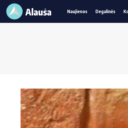
Naujienos
Degalinės
K
Naujienos
Degalinės
Ko