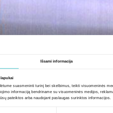
Išsami informacija
slapukai
tume suasmeninti turinį bei skelbimus, teikti visuomeninės medij
dojimo informaciją bendriname su visuomeninės medijos, reklamav
os jūsų pateiktos arba naudojant paslaugas surinktos informacijos.