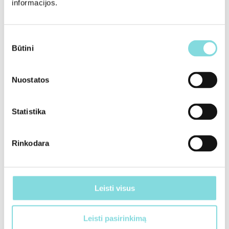
informacijos.
Sutikimo
Būtini
pasirinkimas
Nuostatos
Statistika
Rinkodara
Leisti visus
Kredito biuro „Creditinfo“ išduotas sertifikatas, kuriuo
pažymima, kad UAB „Alauša“ turi aukštą kredito reitingą ir
Leisti pasirinkimą
padeda kurti geresnę Lietuvos ekonomikos ateitį.