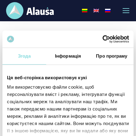
UAB „Alauša“
Телефон:
+370 389 62146
Згода
Інформація
Про програму
Ел. пошта:
info@alausa.lt
Адреса: Utenio a. 9, 28248 Utena
Ця веб-сторінка використовує кукі
Ми використовуємо файли cookie, щоб
Код підприємства: 183615620
персоналізувати вміст і рекламу, інтегрувати функції
Код ПДВ: LT836156219
соціальних мереж та аналізувати наш трафік. Ми
також передаємо нашим партнерам із соціальних
мереж, реклами й аналітики інформацію про те, як ви
користуєтеся нашим сайтом. Вони можуть поєднувати
її з іншою інформацією, яку ви їм надали або яку вони