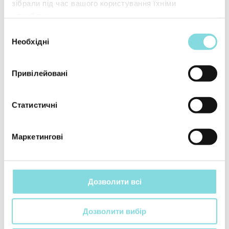
зібрали під час вашого користування їхніми
службами.
Вибір
Необхідні
згоди
Привілейовані
Статистичні
Маркетингові
Дозволити всі
Дозволити вибір